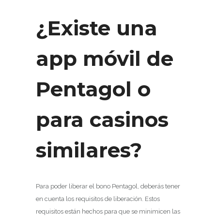
¿Existe una
app móvil de
Pentagol o
para casinos
similares?
Para poder liberar el bono Pentagol, deberás tener
en cuenta los requisitos de liberación. Estos
requisitos están hechos para que se minimicen las