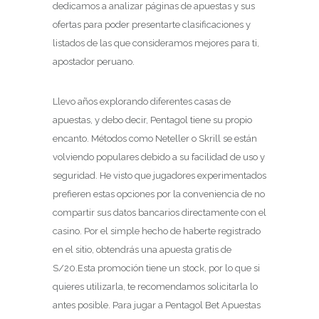
dedicamos a analizar páginas de apuestas y sus
ofertas para poder presentarte clasificaciones y
listados de las que consideramos mejores para ti,
apostador peruano.
Llevo años explorando diferentes casas de
apuestas, y debo decir, Pentagol tiene su propio
encanto. Métodos como Neteller o Skrill se están
volviendo populares debido a su facilidad de uso y
seguridad. He visto que jugadores experimentados
prefieren estas opciones por la conveniencia de no
compartir sus datos bancarios directamente con el
casino. Por el simple hecho de haberte registrado
en el sitio, obtendrás una apuesta gratis de
S/20.Esta promoción tiene un stock, por lo que si
quieres utilizarla, te recomendamos solicitarla lo
antes posible. Para jugar a Pentagol Bet Apuestas