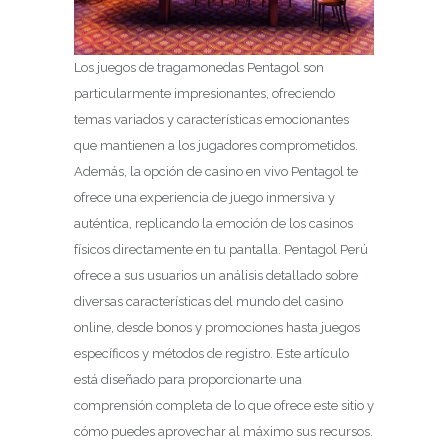
Los juegos de tragamonedas Pentagol son
particularmente impresionantes, ofreciendo
temas variados y características emocionantes
que mantienen a los jugadores comprometidos.
Además, la opción de casino en vivo Pentagol te
ofrece una experiencia de juego inmersiva y
auténtica, replicando la emoción de los casinos
físicos directamente en tu pantalla. Pentagol Perú
ofrece a sus usuarios un análisis detallado sobre
diversas características del mundo del casino
online, desde bonos y promociones hasta juegos
específicos y métodos de registro. Este artículo
está diseñado para proporcionarte una
comprensión completa de lo que ofrece este sitio y
cómo puedes aprovechar al máximo sus recursos.