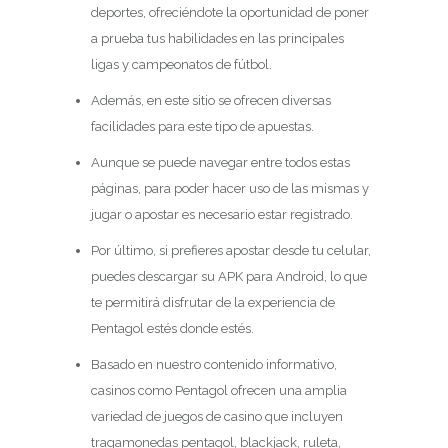
deportes, ofreciéndote la oportunidad de poner
a prueba tus habilidades en las principales
ligas y campeonatos de fútbol.
Además, en este sitio se ofrecen diversas
facilidades para este tipo de apuestas.
Aunque se puede navegar entre todos estas
páginas, para poder hacer uso de las mismas y
jugar o apostar es necesario estar registrado.
Por último, si prefieres apostar desde tu celular,
puedes descargar su APK para Android, lo que
te permitirá disfrutar de la experiencia de
Pentagol estés donde estés.
Basado en nuestro contenido informativo,
casinos como Pentagol ofrecen una amplia
variedad de juegos de casino que incluyen
tragamonedas pentagol, blackjack, ruleta,