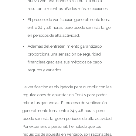
nueva ventana, donde se calcula la cuota
resultante mientras añades más selecciones.
El proceso de verificación generalmente toma
entre 24 y 48 horas, pero puede ser más largo
en períodos de alta actividad.
Además del entretenimiento garantizado,
proporciona una sensación de seguridad
financiera gracias a sus métodos de pago
seguros y variados.
La verificación es obligatoria para cumplir con las
regulaciones de apuestas en Perú y para poder
retirar tus ganancias. El proceso de verificación
generalmente toma entre 24 y 48 horas, pero
puede ser más largo en períodos de alta actividad.
Por experiencia personal, he notado que los
requisitos de apuesta en Pentagol son razonables.