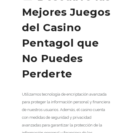
Mejores Juegos
del Casino
Pentagol que
No Puedes
Perderte
Utilizamos tecnología de encriptación avanzada
para proteger la información personal y financiera
de nuestros usuarios. Además, el casino cuenta
con medidas de seguridad y privacidad
avanzadas para garantizar la protección de la
información personal y financiera de los