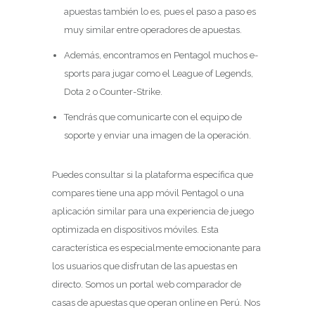
apuestas también lo es, pues el paso a paso es
muy similar entre operadores de apuestas.
Además, encontramos en Pentagol muchos e-
sports para jugar como el League of Legends,
Dota 2 o Counter-Strike.
Tendrás que comunicarte con el equipo de
soporte y enviar una imagen de la operación.
Puedes consultar si la plataforma específica que
compares tiene una app móvil Pentagol o una
aplicación similar para una experiencia de juego
optimizada en dispositivos móviles. Esta
característica es especialmente emocionante para
los usuarios que disfrutan de las apuestas en
directo. Somos un portal web comparador de
casas de apuestas que operan online en Perú. Nos