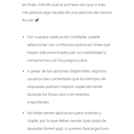
en línea. Admito que la primera vez que vi esto
me pareció algo sacado de una película de ciencia
ficción
.
Con nuestra calificación confiable, puede
seleccionar con confianza casinos en línea que
hayan sido examinados por su credibilidad y
compromiso con los juegos justos.
A pesar de las opciones disponibles, algunos
usuarios han comentado que los tiempos de
respuesta podrían mejorar, especialmente
durante las horas pico o en eventos
importantes.
No todas tienen aplicación para Android y
Apple, por lo que debes revisar qué casas de
apuestas tienen app, si quieres descargarla en