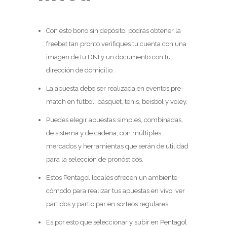
Con esto bono sin depósito, podrás obtener la
freebet tan pronto verifiques tu cuenta con una
imagen de tu DNI y un documento con tu
dirección de domicilio.
La apuesta debe ser realizada en eventos pre-
match en fútbol, básquet, tenis, beisbol y voley.
Puedes elegir apuestas simples, combinadas,
de sistema y de cadena, con múltiples
mercados y herramientas que serán de utilidad
para la selección de pronósticos.
Estos Pentagol locales ofrecen un ambiente
cómodo para realizar tus apuestas en vivo, ver
partidos y participar en sorteos regulares.
Es por esto que seleccionar y subir en Pentagol