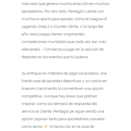
mercado que genera mucha atracción en muchos
apostadores. Por otro lado, Pentagol cuenta con
muchos e-sports para apostar, como el League of
Legends, Dota 2 o Counter-Strike. A lo largo del
año, estos juegos tienen importantes
competiciones mundiales que cada vez son más
relevantes. – Comienza a jugar en la sección de
deportes en los eventos que tú quieras.
Su enfoque en métodos de pago localizados, una
fuerte casa de apuestas deportivas y un casino en
línea en crecimiento lo convierte en una opción
competitiva. Aunque hay áreas que podrían
mejorar, como los tiempos de respuesta del
servicio al cliente, Pentagol pe sigue siendo una
opción popular tanto para apostadores casuales
como serios.
Si haces clic en la casa de