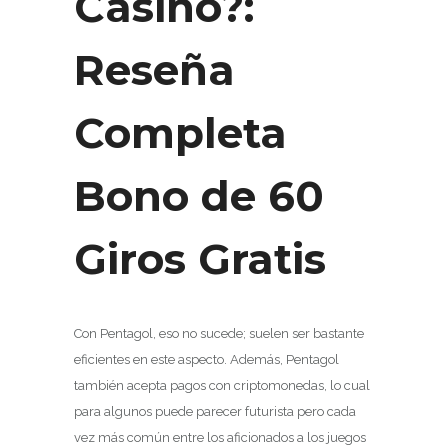
Casino?:
Reseña
Completa
Bono de 60
Giros Gratis
Con Pentagol, eso no sucede; suelen ser bastante
eficientes en este aspecto. Además, Pentagol
también acepta pagos con criptomonedas, lo cual
para algunos puede parecer futurista pero cada
vez más común entre los aficionados a los juegos