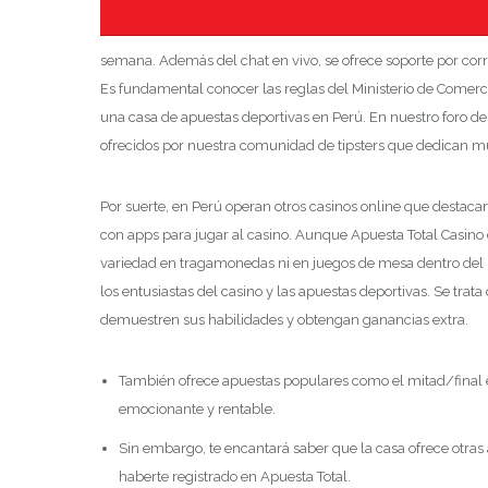
semana. Además del chat en vivo, se ofrece soporte por cor
Es fundamental conocer las reglas del Ministerio de Comerc
una casa de apuestas deportivas en Perú. En nuestro foro de 
ofrecidos por nuestra comunidad de tipsters que dedican mu
Por suerte, en Perú operan otros casinos online que destaca
con apps para jugar al casino. Aunque Apuesta Total Casino 
variedad en tragamonedas ni en juegos de mesa dentro del
los entusiastas del casino y las apuestas deportivas. Se tra
demuestren sus habilidades y obtengan ganancias extra.
También ofrece apuestas populares como el mitad/final e
emocionante y rentable.
Sin embargo, te encantará saber que la casa ofrece otra
haberte registrado en Apuesta Total.