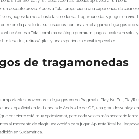
l bono en dinero real y retirable. Además, puedes aprovechar un bono
cer un depósito previo. Apuesta Total proporciona una experiencia de casino 
lásicos juegos de mesa hasta las modernas tragamonedas y juegos en vivo. 
y entretenida para todos sus usuarios, con una amplia gama de juegos que s
sino online Apuesta Total combina catálogo premium, pagos locales en soles y
 límites altos, retiros ágiles y una experiencia móvil impecable.
egos de tragamonedas
 más importantes proveedores de juegos como Pragmatic Play, NetEnt, PlayTec
e una app oficial en las tiendas de Android o de iOS, una gran desventaja en
(que por cierto está muy optimizada), pero cada vez es más necesario lanza
lientes al momento de elegir una opción para jugar. Apuesta Total ha llegado 
adición en Sudamérica.