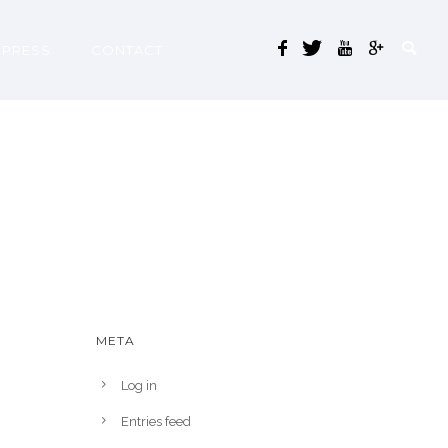
PRESS
CONTACT
META
Log in
Entries feed