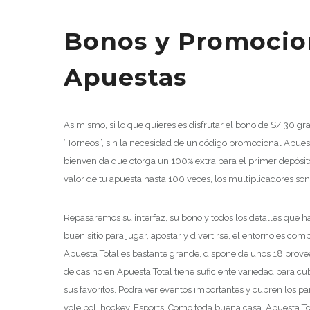
Bonos y Promocion
Apuestas
Asimismo, si lo que quieres es disfrutar el bono de S/ 30 gr
“Torneos”, sin la necesidad de un código promocional Apues
bienvenida que otorga un 100% extra para el primer depósit
valor de tu apuesta hasta 100 veces, los multiplicadores s
Repasaremos su interfaz, su bono y todos los detalles que 
buen sitio para jugar, apostar y divertirse, el entorno es co
Apuesta Total es bastante grande, dispone de unos 18 provee
de casino en Apuesta Total tiene suficiente variedad para c
sus favoritos. Podrá ver eventos importantes y cubren los par
voleibol, hockey, Esports. Como toda buena casa, Apuesta Tot