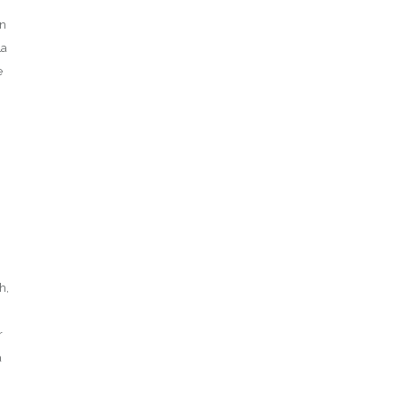
en
La
e
h,
r
a