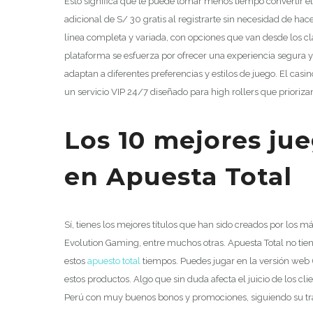
Esto significa que te puede tomar menos tiempo convertir e
adicional de S/ 30 gratis al registrarte sin necesidad de ha
línea completa y variada, con opciones que van desde los c
plataforma se esfuerza por ofrecer una experiencia segura 
adaptan a diferentes preferencias y estilos de juego. El ca
un servicio VIP 24/7 diseñado para high rollers que priorizan
Los 10 mejores ju
en Apuesta Total
Sí, tienes los mejores títulos que han sido creados por los
Evolution Gaming, entre muchos otras. Apuesta Total no tien
estos
apuesto total
tiempos. Puedes jugar en la versión web 
estos productos. Algo que sin duda afecta el juicio de los c
Perú con muy buenos bonos y promociones, siguiendo su tr