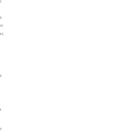
s
a.
en
as,
a
a
e