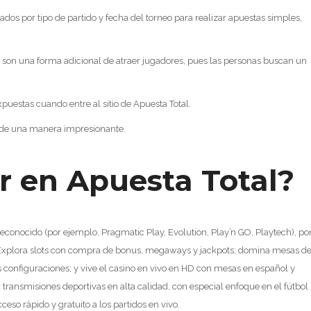
cados por tipo de partido y fecha del torneo para realizar apuestas simples,
 son una forma adicional de atraer jugadores, pues las personas buscan un
puestas cuando entre al sitio de Apuesta Total.
s de una manera impresionante.
ar en Apuesta Total?
 reconocido (por ejemplo, Pragmatic Play, Evolution, Play’n GO, Playtech), po
n. Explora slots con compra de bonus, megaways y jackpots; domina mesas d
s configuraciones; y vive el casino en vivo en HD con mesas en español y
er transmisiones deportivas en alta calidad, con especial enfoque en el fútbol
ceso rápido y gratuito a los partidos en vivo.