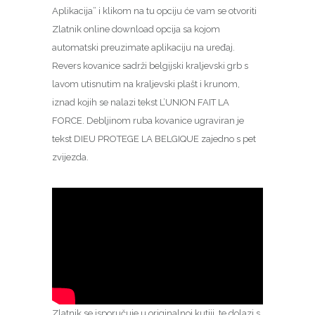
Aplikacija” i klikom na tu opciju će vam se otvoriti
Zlatnik online download opcija sa kojom
automatski preuzimate aplikaciju na uređaj.
Revers kovanice sadrži belgijski kraljevski grb s
lavom utisnutim na kraljevski plašt i krunom,
iznad kojih se nalazi tekst L’UNION FAIT LA
FORCE. Debljinom ruba kovanice ugraviran je
tekst DIEU PROTEGE LA BELGIQUE zajedno s pet
zvijezda.
Zlatnik se isporučuje u originalnoj kutiji, te dolazi s