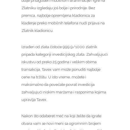
bolje prilagođen mobilnom te animacije i igre na
Zlatniku izgledaju još bolje i prirodnije. Bez
premca, najbolje opremljena kladionica za
klađenje preko mobilnih telefona nudi prijava na
Zlatnik kladionicu.
Izrađen od zlata čistoće 999,9/1000 zlatnik
pripada kategoriji investicijskog zlata. Zahvaljujući
iskustvu od preko 25 godina i velikim obima
transakcija, Tavex vam može ponuditi najbolje
cene na tržištu. U isto vreme, možete i
maksimalno da povećate povrat investicija
zahvaljujući niskim maržama i rasponima kojima
upravlja Tavex.
Nakon što odaberet meč na koji želite da igrate
otvara vam se novi meni sa ogromnim brojem