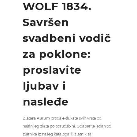
WOLF 1834.
Savršen
svadbeni vodič
za poklone:
proslavite
ljubav i
nasleđe
Zlatara Aurum prodaje dukate svih vrsta od
najfinijeg zlata po porudžbini. Odaberite jedan od
zlatnika iz našeg kataloga ili zlatnik sa