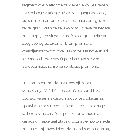
segment ove platforme za klađenje koji je urađen
jako dobro je klađenje uživo. Navigacija kroz ovaj
dio sajta je laka i brzo ćete moći naći par i igru koju
želite igrati. Stranica se jako brzo učitava pa nećete
imati neprijatnosti da ne možete odigrati neki par
zbog sporog učitavanja i brzih promjena
koeficijenata tokom toka utakmice. Na nove stvari
se ponekad teško navići posebno ako ste već
isprobali nešto ranije pa se plašite promjene.
Prilikom pohrane zlatnika, postoji trošak
skladištenja. Vaši lični podaci će se koristiti za
podršku vašem iskustvu na ovoj veb lokaciji, za
upravljanje pristupom vašem nalogu i za druge
svrhe opisane u našem politika privatnosti. Uz
kanadski maple leaf zlatnik, poznat je i po tome da
ima najmanji investicioni zlatnik od samo 1 grama,