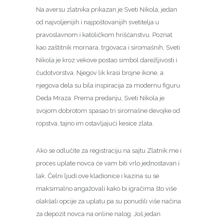
Na aversu zlatnika prikazan je Sveti Nikola, jedan
od najvoljenijih i najpoštovanijih svetitelja u
pravoslavnom i katoličkom hrišćanstvu. Poznat
kao zaštitnik mornara, trgovaca i siromašnih, Sveti
Nikola je kroz vekove postao simbol darežljivosti i
čudotvorstva. Njegov lik krasi brojne ikone, a
njegova dela su bila inspiracija za modernu figuru
Deda Mraza. Prema predanju, Sveti Nikola je
svojom dobrotom spasao tri siromašne devojke od
ropstva, tajno im ostavljajući kesice zlata.
Ako se odlučite za registraciju na sajtu Zlatnik.me i
proces uplate novca će vam biti vrlo jednostavan i
lak. Čelni ljudi ove kladionice i kazina su se
maksimalno angažovali kako bi igračima što više
olakšali opcije za uplatu pa su ponudili više načina
za depozit novca na online nalog. Još jedan