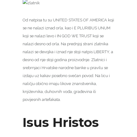
Od natpisa tu su UNITED STATES OF AMERICA koji
se ne nalazi iznad orla, kao i E PLURIBUS UNUM
koji se nalazi levo i IN GOD WE TRUST koji se
nalazi desno od orla. Na prednjoj strani zlatnika
nalazi se devojka i iznad nje stoji natpis LIBERTY, a
desno od nje stoji godina proizvodnje. Zlatnici i
srebrnjaci Hrvatske narodne banke u pravilu se
izdaju uz kakav posebno svečan povod. Na licu i
naličju obično imaju likove znanstvenika,
književnika, duhovnih vođa, građevina ili
povijesnih artefakata.
Isus Hristos