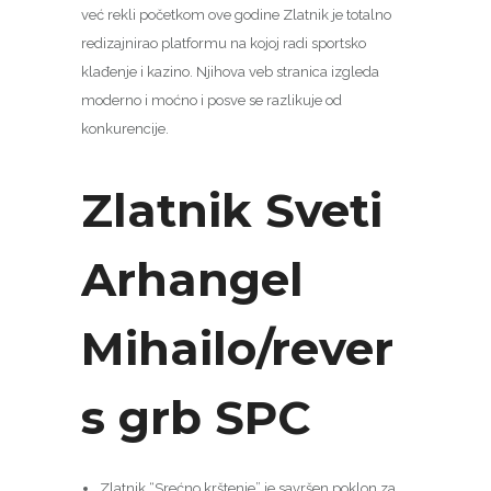
već rekli početkom ove godine Zlatnik je totalno
redizajnirao platformu na kojoj radi sportsko
klađenje i kazino. Njihova veb stranica izgleda
moderno i moćno i posve se razlikuje od
konkurencije.
Zlatnik Sveti
Arhangel
Mihailo/rever
s grb SPC
Zlatnik “Srećno krštenje” je savršen poklon za