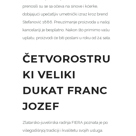
prenosili su se sa očeva na sinove i kćerke,
dobijajući upečatljiv umetnički izraz kroz brend
Stefanović 1886. Preuzimanje proizvoda u našoj
kancelariji je besplatno. Nakon što primimo vašu
uplatu, proizvodi će biti poslani u roku od 24 sata.
ČETVOROSTRU
KI VELIKI
DUKAT FRANC
JOZEF
Zlatarsko-juvelirska radnja FIERA poznata je po
višegodišnjoj tradiciji i kvalitetu svojih usluga.