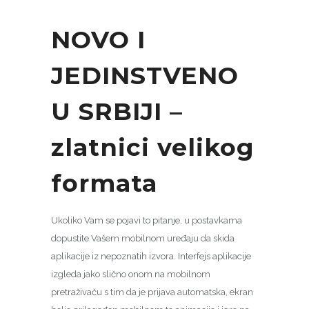
NOVO I
JEDINSTVENO
U SRBIJI –
zlatnici velikog
formata
Ukoliko Vam se pojavi to pitanje, u postavkama
dopustite Vašem mobilnom uređaju da skida
aplikacije iz nepoznatih izvora. Interfejs aplikacije
izgleda jako slično onom na mobilnom
pretraživaču s tim da je prijava automatska, ekran