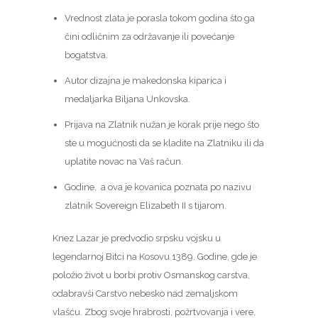
Vrednost zlata je porasla tokom godina što ga
čini odličnim za održavanje ili povećanje
bogatstva.
Autor dizajna je makedonska kiparica i
medaljarka Biljana Unkovska.
Prijava na Zlatnik nužan je korak prije nego što
ste u mogućnosti da se kladite na Zlatniku ili da
uplatite novac na Vaš račun.
Godine, a ova je kovanica poznata po nazivu
zlatnik Sovereign Elizabeth II s tijarom.
Knez Lazar je predvodio srpsku vojsku u
legendarnoj Bitci na Kosovu 1389. Godine, gde je
položio život u borbi protiv Osmanskog carstva,
odabravši Carstvo nebesko nad zemaljskom
vlašću. Zbog svoje hrabrosti, požrtvovanja i vere,