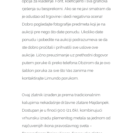
opcija za klađenje. Font, koeficijenti i sva grafička
rješenja su besprekorni. Ako se ne javi smatram da
je odustao od trgovine i sledi negativna ocena!
Dobro pogledajte fotografije predmeta koji je na
aukciji pre nego što date ponudu. Ukoliko date
ponudu i pobedite na aukciji podrazumeva se da
ste dobro pročitali i prihvatili sve uslove ove
aukcije. Lično preuzimanje uz prethodni dogovor
putem poruke ili preko telefona.Obzirom da je ovo
šablon poruka za sve što Vas zanima me
kontaktirajte Limundo porukom.
Ovaj zlatnik izrađen je prema tradicionalnim
kalupima nekadašnje državne zlatare Majdanpek.
Dostupan je u finoći 900 (21.6k), kombinujući
vrhunsku izradu plemenitog metala sa jednom od
najčuvenijih ikona pravoslavnog sveta –