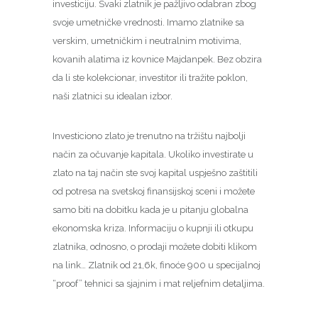
investiciju. Svaki zlatnik je pažljivo odabran zbog
svoje umetničke vrednosti. Imamo zlatnike sa
verskim, umetničkim i neutralnim motivima,
kovanih alatima iz kovnice Majdanpek. Bez obzira
da li ste kolekcionar, investitor ili tražite poklon,
naši zlatnici su idealan izbor.
Investiciono zlato je trenutno na tržištu najbolji
način za očuvanje kapitala. Ukoliko investirate u
zlato na taj način ste svoj kapital uspješno zaštitili
od potresa na svetskoj finansijskoj sceni i možete
samo biti na dobitku kada je u pitanju globalna
ekonomska kriza. Informaciju o kupnji ili otkupu
zlatnika, odnosno, o prodaji možete dobiti klikom
na link… Zlatnik od 21,6k, finoće 900 u specijalnoj
“proof” tehnici sa sjajnim i mat reljefnim detaljima.