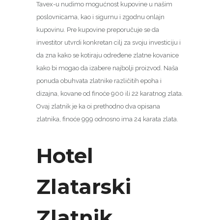
Tavex-u nudimo mogućnost kupovine u našim
poslovnicama, kao i sigurnu i zgodnu onlajn
kupovinu. Pre kupovine preporučuje se da
investitor utvrdi konkretan cilj za svoju investiciju i
da zna kako se kotiraju određene zlatne kovanice
kako bi mogao da izabere najbolji proizvod. Naša
ponuda obuhvata zlatnike različitih epoha i
dizajna, kovane od finoće 900 ili 22 karatnog zlata.
Ovaj zlatnik je ka oi prethodno dva opisana
zlatnika, finoće 999 odnosno ima 24 karata zlata.
Hotel
Zlatarski
Zlatnik