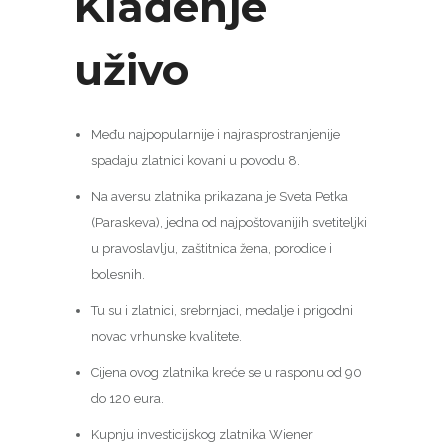
Klađenje
uživo
Među najpopularnije i najrasprostranjenije
spadaju zlatnici kovani u povodu 8.
Na aversu zlatnika prikazana je Sveta Petka
(Paraskeva), jedna od najpoštovanijih svetiteljki
u pravoslavlju, zaštitnica žena, porodice i
bolesnih.
Tu su i zlatnici, srebrnjaci, medalje i prigodni
novac vrhunske kvalitete.
Cijena ovog zlatnika kreće se u rasponu od 90
do 120 eura.
Kupnju investicijskog zlatnika Wiener