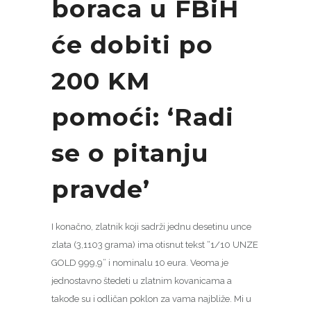
boraca u FBiH
će dobiti po
200 KM
pomoći: ‘Radi
se o pitanju
pravde’
I konačno, zlatnik koji sadrži jednu desetinu unce
zlata (3,1103 grama) ima otisnut tekst “1/10 UNZE
GOLD 999,9” i nominalu 10 eura. Veoma je
jednostavno štedeti u zlatnim kovanicama a
takođe su i odličan poklon za vama najbliže. Mi u