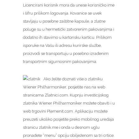
Licencirani korisnik mora da unese korisničko ime
i šifru prilikom logovanja. Kovanice se uvek
stavljaju u posebne zaštitne kapsule, a zlatne
poluge su u hermetički zatvorenim pakovanjima i
dodatno ih stavimo u kartonsku karticu. Prilikom
isporuke na Vašu ili adresu kurirske službe,
proizvodi se transportuju u posebno izrađenim
transportnim sigurnosnim pakovanjima.
Ako želite doznati više o zlatniku
Wiener Philharmoniker, posjetite nas na web
stranicama Zlatnici.com. Kupnju investicijskog
zlatnika Wiener Philharmoniker možete obaviti i u
web trgovini Plemenit.com. Aplikaciju možete
preuzeti ukoliko posjetite preko mobilnog uređaja
stranicu zlatnik.me i onda u desnom uglu
pronađete “menu” opciju obilježenom sa tri crtice.