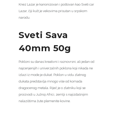
Knez Lazar je kanonizovan i poštovan kao Sveti car
Lazar, čiji kult je vekovima prisutan u srpskom
narodu.
Sveti Sava
40mm 50g
Pokloni su danas kreativni i raznovrsni, ali jedan od
najcenjenijih i univerzalnih poklona koji nikada ne
izlazi iz mode je dukat. Poklon u vidu zlatnog
dukata predstavlja mnogo više od komada
dragocenog metala. Riječ je o zlatniku koji se
proizvodi u Južnoj Africi, zemlji s najizdašnijim
nalazištima žute plemenite kovine.