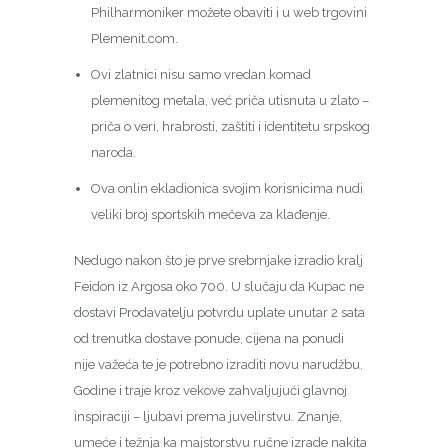
Philharmoniker možete obaviti i u web trgovini
Plemenit.com.
Ovi zlatnici nisu samo vredan komad
plemenitog metala, već priča utisnuta u zlato –
priča o veri, hrabrosti, zaštiti i identitetu srpskog
naroda.
Ova onlin ekladionica svojim korisnicima nudi
veliki broj sportskih mečeva za klađenje.
Nedugo nakon što je prve srebrnjake izradio kralj
Feidon iz Argosa oko 700. U slučaju da Kupac ne
dostavi Prodavatelju potvrdu uplate unutar 2 sata
od trenutka dostave ponude, cijena na ponudi
nije važeća te je potrebno izraditi novu narudžbu.
Godine i traje kroz vekove zahvaljujući glavnoj
inspiraciji – ljubavi prema juvelirstvu. Znanje,
umeće i težnja ka majstorstvu ručne izrade nakita