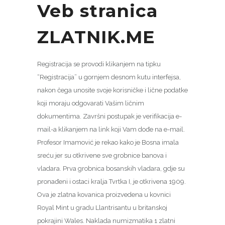
Veb stranica
ZLATNIK.ME
Registracija se provodi klikanjem na tipku
“Registracija” u gornjem desnom kutu interfejsa,
nakon čega unosite svoje korisničke i lične podatke
koji moraju odgovarati Vašim ličnim
dokumentima. Završni postupak je verifikacija e-
mail-a klikanjem na link koji Vam dođe na e-mail.
Profesor Imamović je rekao kako je Bosna imala
sreću jer su otkrivene sve grobnice banova i
vladara. Prva grobnica bosanskih vladara, gdje su
pronađeni i ostaci kralja Tvrtka I, je otkrivena 1909.
Ova je zlatna kovanica proizvedena u kovnici
Royal Mint u gradu Llantrisantu u britanskoj
pokrajini Wales. Naklada numizmatika 1 zlatni