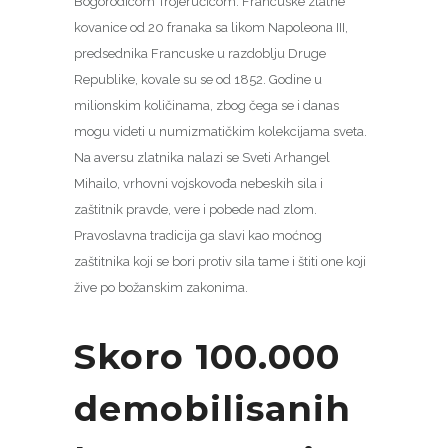
Bogorodicom Trojeručicom. Francuske zlatne
kovanice od 20 franaka sa likom Napoleona III,
predsednika Francuske u razdoblju Druge
Republike, kovale su se od 1852. Godine u
milionskim količinama, zbog čega se i danas
mogu videti u numizmatičkim kolekcijama sveta.
Na aversu zlatnika nalazi se Sveti Arhangel
Mihailo, vrhovni vojskovođa nebeskih sila i
zaštitnik pravde, vere i pobede nad zlom.
Pravoslavna tradicija ga slavi kao moćnog
zaštitnika koji se bori protiv sila tame i štiti one koji
žive po božanskim zakonima.
Skoro 100.000
demobilisanih