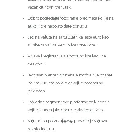
važan duhovni trenutak.
Dobro pogledajte fotografije predmeta koji je na
aukciji pre nego što date ponudu.
Jedina valuta na sajtu Zlatnika jeste euro kao
službena valuta Republike Crne Gore.
Prijava i registracija su potpuno iste kao i na
desktopu.
Iako svet plemenitih metala možda nije poznat
nekim ljudima, to je svet koji je neosporno
privlačan.
Još jedan segment ove platforme za klađenje
koji je urađen jako dobro je klađenje uživo.
V�jimkou potvrzuj�c� pravidlo je V�ova
rozhledna u N…