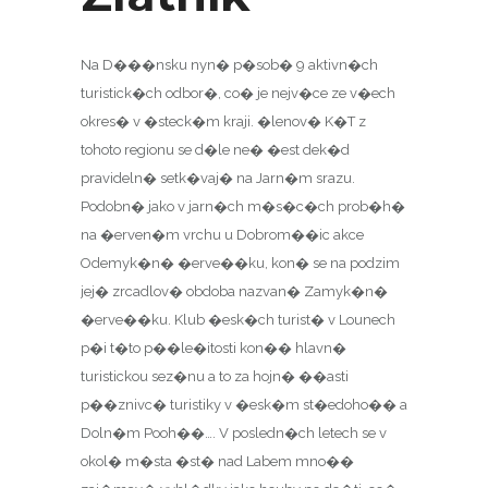
Na D���nsku nyn� p�sob� 9 aktivn�ch
turistick�ch odbor�, co� je nejv�ce ze v�ech
okres� v �steck�m kraji. �lenov� K�T z
tohoto regionu se d�le ne� �est dek�d
pravideln� setk�vaj� na Jarn�m srazu.
Podobn� jako v jarn�ch m�s�c�ch prob�h�
na �erven�m vrchu u Dobrom��ic akce
Odemyk�n� �erve��ku, kon� se na podzim
jej� zrcadlov� obdoba nazvan� Zamyk�n�
�erve��ku. Klub �esk�ch turist� v Lounech
p�i t�to p��le�itosti kon�� hlavn�
turistickou sez�nu a to za hojn� ��asti
p��znivc� turistiky v �esk�m st�edoho�� a
Doln�m Pooh��…. V posledn�ch letech se v
okol� m�sta �st� nad Labem mno��