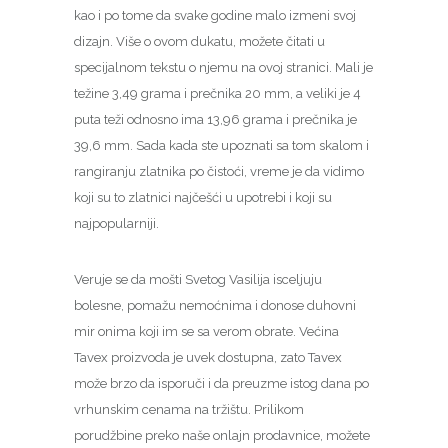
kao i po tome da svake godine malo izmeni svoj
dizajn. Više o ovom dukatu, možete čitati u
specijalnom tekstu o njemu na ovoj stranici. Mali je
težine 3,49 grama i prečnika 20 mm, a veliki je 4
puta teži odnosno ima 13,96 grama i prečnika je
39,6 mm. Sada kada ste upoznati sa tom skalom i
rangiranju zlatnika po čistoći, vreme je da vidimo
koji su to zlatnici najčešći u upotrebi i koji su
najpopularniji.
Veruje se da mošti Svetog Vasilija isceljuju
bolesne, pomažu nemoćnima i donose duhovni
mir onima koji im se sa verom obrate. Većina
Tavex proizvoda je uvek dostupna, zato Tavex
može brzo da isporuči i da preuzme istog dana po
vrhunskim cenama na tržištu. Prilikom
porudžbine preko naše onlajn prodavnice, možete