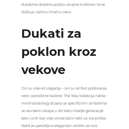
dukatima dodatno podižu ukupne troškove i time
oblikuju njihovu finalnu cenu.
Dukati za
poklon kroz
vekove
Oni su više od ulaganja – oni su simbol poštovanja,
vere i porodične baštine. The Way kolekcija nakita
minimalističkog dizajna sa specifičnim simbolima
se savršeno uklapa u stil kako mladje generacije
tako i onih koji vole univerzalni nakit za sve prilike.
Nakit je upečatljivo elegantan ukoliko se nosi