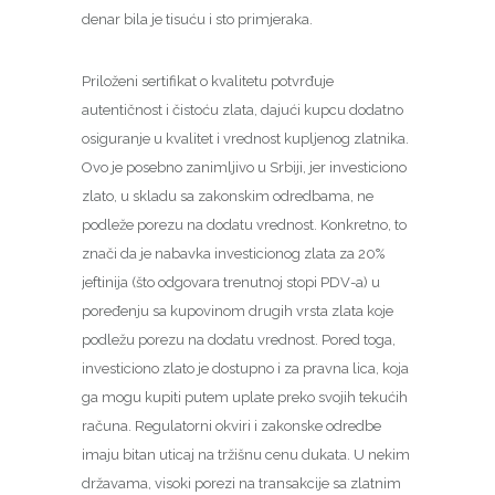
denar bila je tisuću i sto primjeraka.
Priloženi sertifikat o kvalitetu potvrđuje
autentičnost i čistoću zlata, dajući kupcu dodatno
osiguranje u kvalitet i vrednost kupljenog zlatnika.
Ovo je posebno zanimljivo u Srbiji, jer investiciono
zlato, u skladu sa zakonskim odredbama, ne
podleže porezu na dodatu vrednost. Konkretno, to
znači da je nabavka investicionog zlata za 20%
jeftinija (što odgovara trenutnoj stopi PDV-a) u
poređenju sa kupovinom drugih vrsta zlata koje
podležu porezu na dodatu vrednost. Pored toga,
investiciono zlato je dostupno i za pravna lica, koja
ga mogu kupiti putem uplate preko svojih tekućih
računa. Regulatorni okviri i zakonske odredbe
imaju bitan uticaj na tržišnu cenu dukata. U nekim
državama, visoki porezi na transakcije sa zlatnim