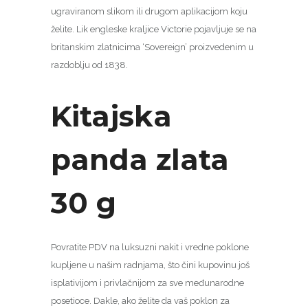
ugraviranom slikom ili drugom aplikacijom koju
želite. Lik engleske kraljice Victorie pojavljuje se na
britanskim zlatnicima ‘Sovereign’ proizvedenim u
razdoblju od 1838.
Kitajska
panda zlata
30 g
Povratite PDV na luksuzni nakit i vredne poklone
kupljene u našim radnjama, što čini kupovinu još
isplativijom i privlačnijom za sve međunarodne
posetioce. Dakle, ako želite da vaš poklon za