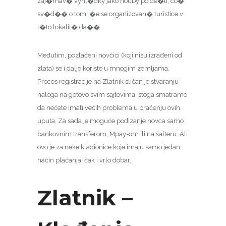
zaj�mav� vyhl�dky jako houby po de�ti, co�
sv�d�� o tom, �e se organizovan� turistice v
t�to lokalit� da��.
Međutim, pozlaćeni novčići (koji nisu izrađeni od
zlata) se i dalje koriste u mnogim zemljama.
Proces registracije na Zlatnik sličan je stvaranju
naloga na gotovo svim sajtovima, stoga smatramo
da nećete imati većih problema u praćenju ovih
uputa. Za sada je moguće podizanje novca samo
bankovnim transferom, Mpay-om ili na šalteru. Ali
ovo je za neke kladionice koje imaju samo jedan
način plaćanja, čak i vrlo dobar.
Zlatnik –