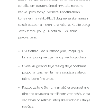
certifikatom o autentičnosti Hrvatske narodne
banke i potpisom guvernera. Početni ekran
korisnika ima veliko PLUS dugme za skeniranje i
spisak poslednja 3 skenirana računa. Kupite 0.25g
Tavex zlatnu polugu u setu sa luksuznim
pakovanjem.
Ovi zlatni dukati su finoće 986, imaju 23,6
karata i postoji verzija malog i velikog dukata.
Uvela krugerand; to je razlog što je odabrana
pogodna i znamenita mera sadržaja zlata od
tačno jedne fine unce.
Razlog za to je što numizmatička vrednost nije
direktno povezana sa tržišnom vrednošću zlata,
već zavisi od retkosti, istorijske vrednosti i stanja
novčića.