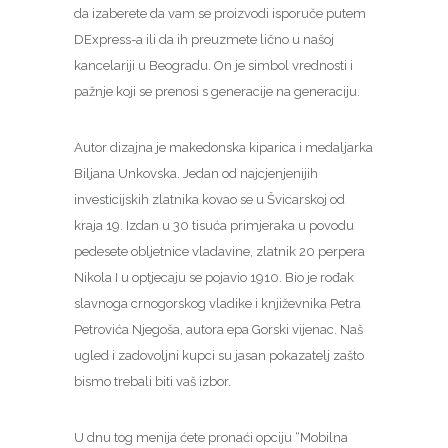
da izaberete da vam se proizvodi isporuče putem
DExpress-a ili da ih preuzmete lično u našoj
kancelariji u Beogradu. On je simbol vrednosti i
pažnje koji se prenosi s generacije na generaciju.
Autor dizajna je makedonska kiparica i medaljarka
Biljana Unkovska. Jedan od najcjenjenijih
investicijskih zlatnika kovao se u Švicarskoj od
kraja 19. Izdan u 30 tisuća primjeraka u povodu
pedesete obljetnice vladavine, zlatnik 20 perpera
Nikola I u optjecaju se pojavio 1910. Bio je rođak
slavnoga crnogorskog vladike i književnika Petra
Petrovića Njegoša, autora epa Gorski vijenac. Naš
ugled i zadovoljni kupci su jasan pokazatelj zašto
bismo trebali biti vaš izbor.
U dnu tog menija ćete pronaći opciju “Mobilna