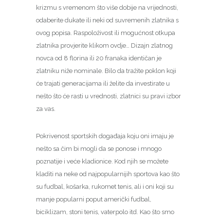
krizmu s vremenom što više dobije na vrijednosti,
odaberite dukate ili neki od suvremenih zlatnika s
ovog popisa. Raspoloživost ili mogućnost otkupa
zlatnika provjerite klikom ovdje… Dizajn zlatnog
novca od 8 florina ili 20 franaka identičan je
zlatniku niže nominale. ​Bilo da tražite poklon koji
će trajati generacijama ili želite da investirate u
nešto što će rasti u vrednosti, zlatnici su pravi izbor
za vas.
Pokrivenost sportskih događaja koju oni imaju je
nešto sa čim bi mogli da se ponose i mnogo
poznatije i veće kladionice. Kod njih se možete
kladiti na neke od najpopularnijih sportova kao što
su fudbal, košarka, rukomet tenis, ali i oni koji su
manje popularni poput američki fudbal,
biciklizam, stoni tenis, vaterpolo itd. Kao što smo