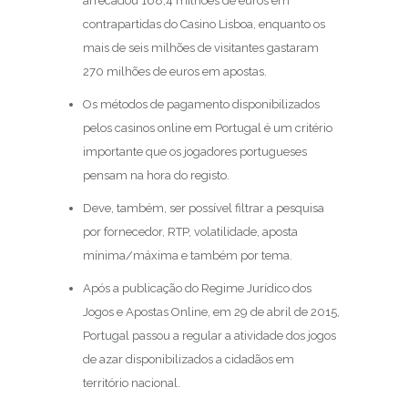
arrecadou 168,4 milhões de euros em
contrapartidas do Casino Lisboa, enquanto os
mais de seis milhões de visitantes gastaram
270 milhões de euros em apostas.
Os métodos de pagamento disponibilizados
pelos casinos online em Portugal é um critério
importante que os jogadores portugueses
pensam na hora do registo.
Deve, também, ser possível filtrar a pesquisa
por fornecedor, RTP, volatilidade, aposta
mínima/máxima e também por tema.
Após a publicação do Regime Jurídico dos
Jogos e Apostas Online, em 29 de abril de 2015,
Portugal passou a regular a atividade dos jogos
de azar disponibilizados a cidadãos em
território nacional.