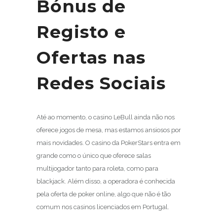
Bónus de
Registo e
Ofertas nas
Redes Sociais
Até ao momento, o casino LeBull ainda não nos
oferece jogos de mesa, mas estamos ansiosos por
mais novidades. O casino da PokerStars entra em
grande como o único que oferece salas
multijogador tanto para roleta, como para
blackjack. Além disso, a operadora é conhecida
pela oferta de poker online, algo que não é tão
comum nos casinos licenciados em Portugal.