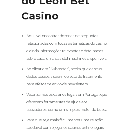
do Leon Bet
Casino
Aqui, vai encontrar dezenas de perguntas
relacionadas com todas as temáticas do casino,
e ainda informações relevantes e detalhadas
sobre cada uma das slot machines disponíveis.
Ao clicar em “Submeter”, aceita que os seus
dados pessoais sejam objecto de tratamento
para efeitos de envio de newsletters.
Valorizamos os casinos legais em Portugal que
oferecem ferramentas de ajuda aos
utilizadores, como um simples motor de busca.
Para que seja mais fácil manter uma relação
saudável com o jogo, os casinos online legais