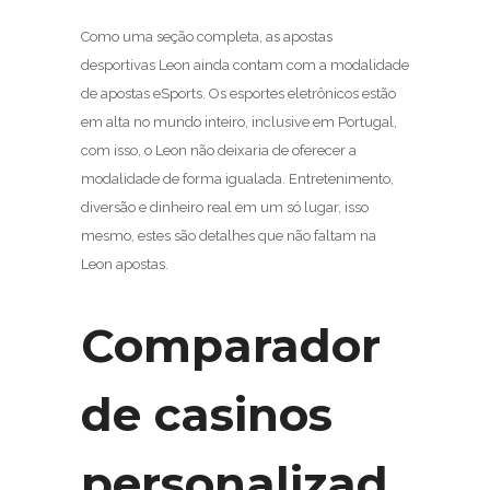
Como uma seção completa, as apostas
desportivas Leon ainda contam com a modalidade
de apostas eSports. Os esportes eletrônicos estão
em alta no mundo inteiro, inclusive em Portugal,
com isso, o Leon não deixaria de oferecer a
modalidade de forma igualada. Entretenimento,
diversão e dinheiro real em um só lugar, isso
mesmo, estes são detalhes que não faltam na
Leon apostas.
Comparador
de casinos
personalizad