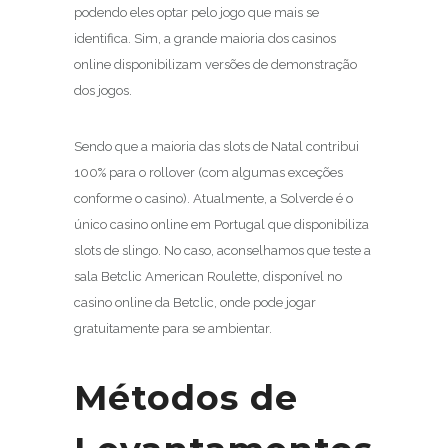
podendo eles optar pelo jogo que mais se
identifica. Sim, a grande maioria dos casinos
online disponibilizam versões de demonstração
dos jogos.
Sendo que a maioria das slots de Natal contribui
100% para o rollover (com algumas exceções
conforme o casino). Atualmente, a Solverde é o
único casino online em Portugal que disponibiliza
slots de slingo. No caso, aconselhamos que teste a
sala Betclic American Roulette, disponível no
casino online da Betclic, onde pode jogar
gratuitamente para se ambientar.
Métodos de