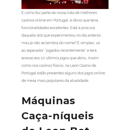
E como faz parte da nossa lista de melhores
casinos online em Portugal, é óbvio que teria
funcionalidades excelentes. Está à procura
daquela slot que experimentou no dia anterior,
mas já não se lembra do nome? É simples, vá
ao separador “jogados recentemente” e terá
acesso aos 10 últimos jogos que abriu. Assim
como nos casinos físicos, na Leon Casino de
Portugal estão presentes alguns dos jogos online
de mesa mais populares da atualidade.
Máquinas
Caça-níqueis