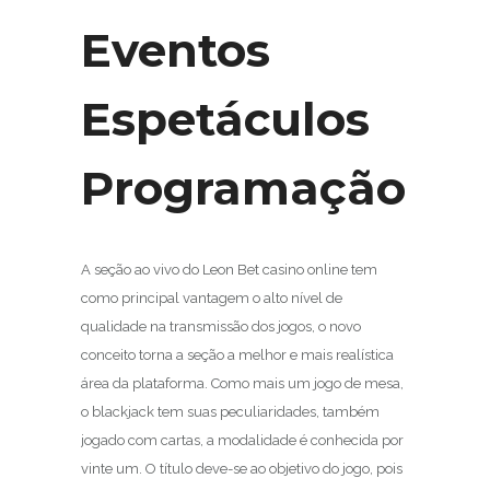
Eventos
Espetáculos
Programação
A seção ao vivo do Leon Bet casino online tem
como principal vantagem o alto nível de
qualidade na transmissão dos jogos, o novo
conceito torna a seção a melhor e mais realística
área da plataforma. Como mais um jogo de mesa,
o blackjack tem suas peculiaridades, também
jogado com cartas, a modalidade é conhecida por
vinte um. O título deve-se ao objetivo do jogo, pois