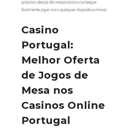
próprios sites já são responsivos e consegue
facilmente jogar num qualquer dispositivo móvel.
Casino
Portugal:
Melhor Oferta
de Jogos de
Mesa nos
Casinos Online
Portugal