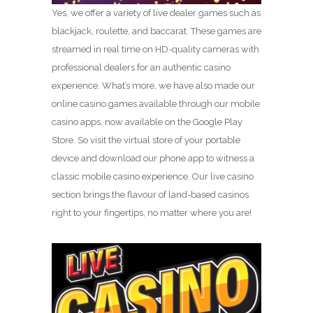
Yes, we offer a variety of live dealer games such as
blackjack, roulette, and baccarat. These games are
streamed in real time on HD-quality cameras with
professional dealers for an authentic casino
experience. What’s more, we have also made our
online casino games available through our mobile
casino apps, now available on the Google Play
Store. So visit the virtual store of your portable
device and download our phone app to witness a
classic mobile casino experience. Our live casino
section brings the flavour of land-based casinos
right to your fingertips, no matter where you are!