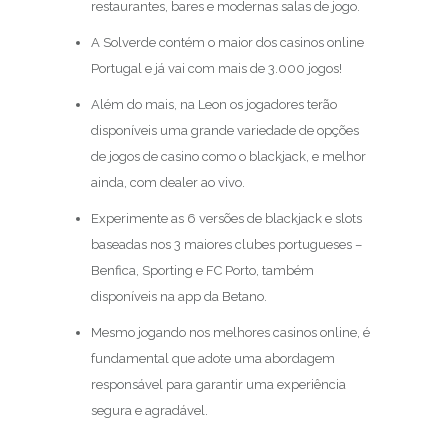
restaurantes, bares e modernas salas de jogo.
A Solverde contém o maior dos casinos online
Portugal e já vai com mais de 3.000 jogos!
Além do mais, na Leon os jogadores terão
disponíveis uma grande variedade de opções
de jogos de casino como o blackjack, e melhor
ainda, com dealer ao vivo.
Experimente as 6 versões de blackjack e slots
baseadas nos 3 maiores clubes portugueses –
Benfica, Sporting e FC Porto, também
disponíveis na app da Betano.
Mesmo jogando nos melhores casinos online, é
fundamental que adote uma abordagem
responsável para garantir uma experiência
segura e agradável.