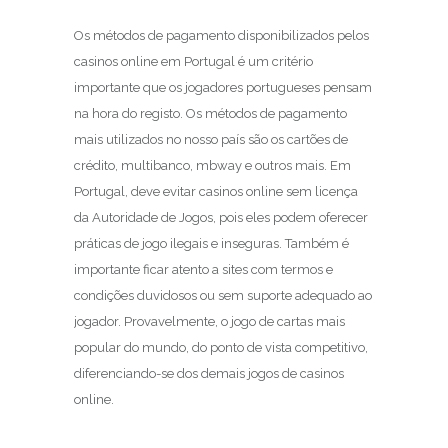
Os métodos de pagamento disponibilizados pelos
casinos online em Portugal é um critério
importante que os jogadores portugueses pensam
na hora do registo. Os métodos de pagamento
mais utilizados no nosso país são os cartões de
crédito, multibanco, mbway e outros mais. Em
Portugal, deve evitar casinos online sem licença
da Autoridade de Jogos, pois eles podem oferecer
práticas de jogo ilegais e inseguras. Também é
importante ficar atento a sites com termos e
condições duvidosos ou sem suporte adequado ao
jogador. Provavelmente, o jogo de cartas mais
popular do mundo, do ponto de vista competitivo,
diferenciando-se dos demais jogos de casinos
online.