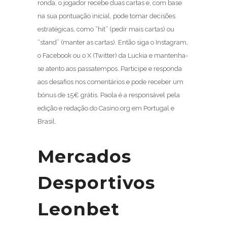
ronda, o jogador recebe duas cartas e, com base
na sua pontuação inicial, pode tomar decisões
estratégicas, como “hit” (pedir mais cartas) ou
“stand” (manter as cartas). Então siga o Instagram,
o Facebook ou o X (Twitter) da Luckia e mantenha-
se atento aos passatempos. Participe e responda
aos desafios nos comentários e pode receber um
bónus de 15€ grátis. Paola é a responsável pela
edição e redação do Casino.org em Portugal e
Brasil.
Mercados
Desportivos
Leonbet