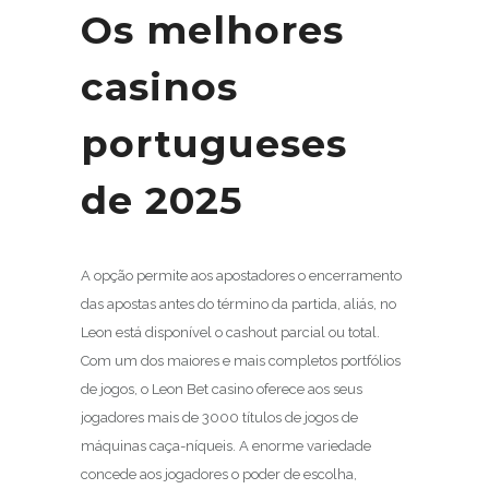
Os melhores
casinos
portugueses
de 2025
A opção permite aos apostadores o encerramento
das apostas antes do término da partida, aliás, no
Leon está disponível o cashout parcial ou total.
Com um dos maiores e mais completos portfólios
de jogos, o Leon Bet casino oferece aos seus
jogadores mais de 3000 títulos de jogos de
máquinas caça-níqueis. A enorme variedade
concede aos jogadores o poder de escolha,