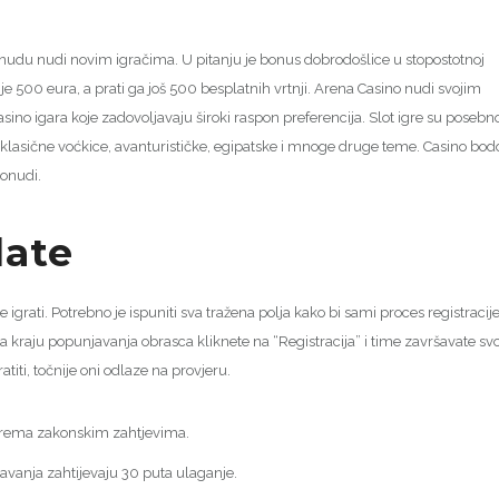
nudu nudi novim igračima. U pitanju je bonus dobrodošlice u stopostotnoj
e 500 eura, a prati ga još 500 besplatnih vrtnji. Arena Casino nudi svojim
sino igara koje zadovoljavaju široki raspon preferencija. Slot igre su posebn
i klasične voćkice, avanturističke, egipatske i mnoge druge teme. Casino bod
ponudi.
late
 igrati. Potrebno je ispuniti sva tražena polja kako bi sami proces registracij
 kraju popunjavanja obrasca kliknete na “Registracija” i time završavate svo
iti, točnije oni odlaze na provjeru.
 prema zakonskim zahtjevima.
ravanja zahtijevaju 30 puta ulaganje.