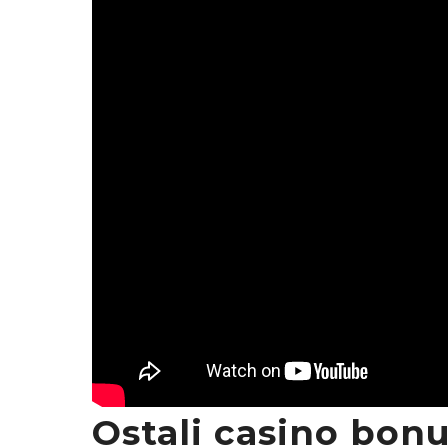
Ostali casino bonu