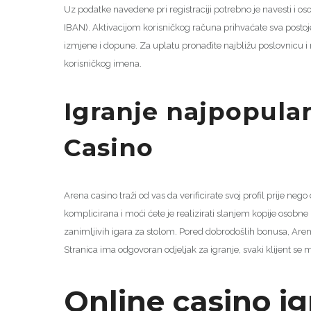
Uz podatke navedene pri registraciji potrebno je navesti i os
IBAN). Aktivacijom korisničkog računa prihvaćate sva postoje
izmjene i dopune. Za uplatu pronađite najbližu poslovnicu i
korisničkog imena.
Igranje najpopular
Casino
Arena casino traži od vas da verificirate svoj profil prije nego d
komplicirana i moći ćete je realizirati slanjem kopije osobne 
zanimljivih igara za stolom. Pored dobrodošlih bonusa, Are
Stranica ima odgovoran odjeljak za igranje, svaki klijent se 
Online casino ig