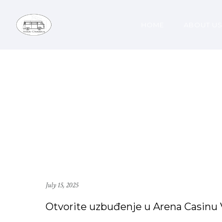
HOME
ABOUT U
July 15, 2025
Otvorite uzbuđenje u Arena Casinu 