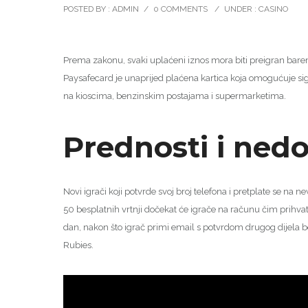
POSTED BY : ADMIN
/
0 COMMENTS
/
UNDER :
CASINO
Prema zakonu, svaki uplaćeni iznos mora biti preigran barem
Paysafecard je unaprijed plaćena kartica koja omogućuje sig
na kioscima, benzinskim postajama i supermarketima.
Prednosti i nedo
Novi igrači koji potvrde svoj broj telefona i pretplate se na n
50 besplatnih vrtnji dočekat će igrače na računu čim prihvat
dan, nakon što igrač primi email s potvrdom drugog dijela b
Rubies.