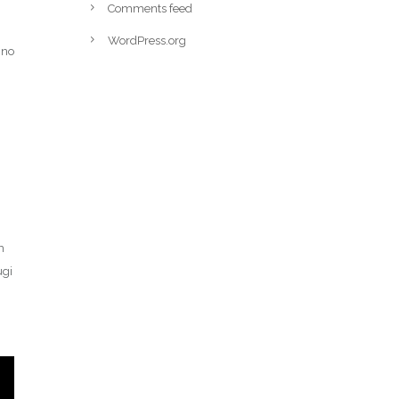
Comments feed
WordPress.org
h
ugi