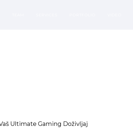
S
TEAM
SERVICES
PORTFOLIO
VIDEO
Vaš Ultimate Gaming Doživljaj