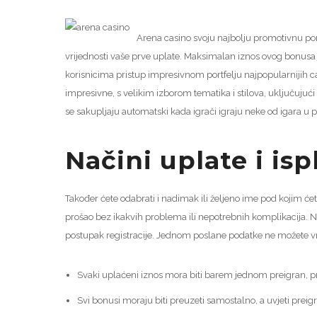
Arena casino svoju najbolju promotivnu po
vrijednosti vaše prve uplate. Maksimalan iznos ovog bonusa j
korisnicima pristup impresivnom portfelju najpopularnijih ca
impresivne, s velikim izborom tematika i stilova, uključujuć
se sakupljaju automatski kada igrači igraju neke od igara u 
Načini uplate i isp
Također ćete odabrati i nadimak ili željeno ime pod kojim ćete
prošao bez ikakvih problema ili nepotrebnih komplikacija. Na
postupak registracije. Jednom poslane podatke ne možete vrat
Svaki uplaćeni iznos mora biti barem jednom preigran,
Svi bonusi moraju biti preuzeti samostalno, a uvjeti preig