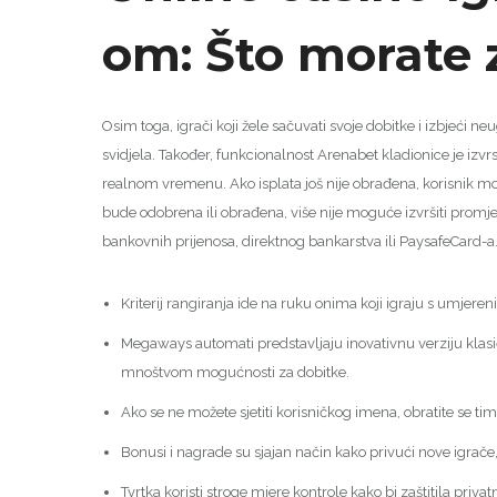
om: Što morate 
Osim toga, igrači koji žele sačuvati svoje dobitke i izbjeći 
svidjela. Također, funkcionalnost Arenabet kladionice je izvrsn
realnom vremenu. Ako isplata još nije obrađena, korisnik može 
bude odobrena ili obrađena, više nije moguće izvršiti promjen
bankovnih prijenosa, direktnog bankarstva ili PaysafeCard-a
Kriterij rangiranja ide na ruku onima koji igraju s umjere
Megaways automati predstavljaju inovativnu verziju klasičn
mnoštvom mogućnosti za dobitke.
Ako se ne možete sjetiti korisničkog imena, obratite se 
Bonusi i nagrade su sjajan način kako privući nove igrače, a
Tvrtka koristi stroge mjere kontrole kako bi zaštitila priva