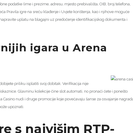
obne podatke (ime i prezime, adresu, mjesto prebivališta, OIB, broj telefona,
ća Pravila igre na sreću klađenje i Uvjete korištenja, kao i njihove moguće
 napravite uplatu na blagajni uz predočenje identifikacijskog dokumenta i
nijih igara u Arena
obijete priliku isplatiti svoj dobitak. Verifikacija nije
iskaznice. Glavninu kolekcije čine slot automati, no pronaći ćete i ponešto
na Casino nudi i druge promocije koje povećavaju šanse za osvajanje nagrada
može upoznati.
re s najvišim RTP-