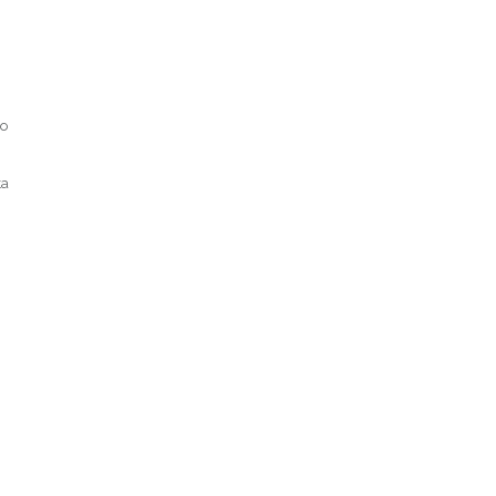
no
ta