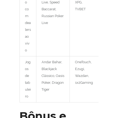
o
Live, Speed ​​​​
XPG,
co
Baccarat,
TVBET
m
Russian Poker
dea
Live
lers
ao
viv
o
Jog
Andar Bahar,
OneTouch,
os
Blackjack
Ezugi,
de
Clássico, Oasis
Wazdan,
tab
Poker, Dragon
1x2Gaming
ulei
Tiger
ro
Bônus e