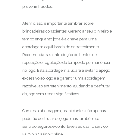
prevenir fraudes.
Além disso, é importante lembrar sobre
brincadeiras conscientes. Gerenciar seu dinheiro e
tempo enquanto joga é a chave para uma
abordagem equilibrada de entretenimento.
Recomenda-se a introdução de limites de
reposição e regulação do tempo de permanência
no jogo. Esta abordagem ajudará a evitar o apego
excessivo ao jogo e a garantir uma abordagem
razoável ao entretenimento, ajudando a desfrutar
do jogo sem riscos significativos.
Com esta abordagem, os iniciantes não apenas
poderão desfrutar do jogo, mas também se
sentirão seguros e confortáveis ​​ao usar o serviço
FairSpin Casino Online.