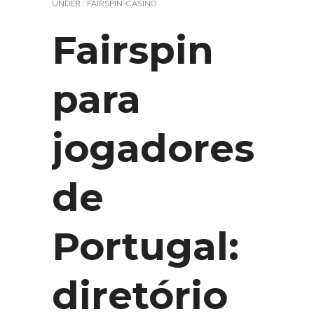
UNDER :
FAIRSPIN-CASINO
Fairspin
para
jogadores
de
Portugal:
diretório