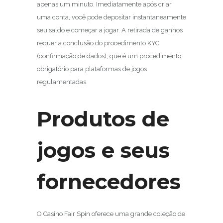
apenas um minuto. Imediatamente após criar
uma conta, você pode depositar instantaneamente
seu saldo e começar a jogar. A retirada de ganhos
requer a conclusão do procedimento KYC
(confirmação de dados), que é um procedimento
obrigatório para plataformas de jogos
regulamentadas.
Produtos de
jogos e seus
fornecedores
O Casino Fair Spin oferece uma grande coleção de