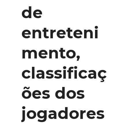
de
entreteni
mento,
classificaç
ões dos
jogadores