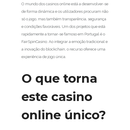
O mundo dos casinos online está a desenvolver-se
de forma dinâmica e os utilizadores procuram não
só o jogo, mas também transparência, segurança
e condições favoráveis. Um dos projetos que está
rapidamente a tornar-se famoso em Portugal é o
FairSpinCasino. Ao integrar a emoção tradicional e
a inovação do blockchain, o recurso oferece uma
experiência de jogo única.
O que torna
este casino
online único?