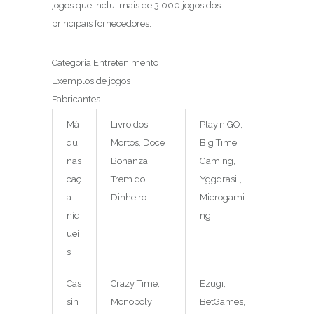
jogos que inclui mais de 3.000 jogos dos
principais fornecedores:
Categoria Entretenimento
Exemplos de jogos
Fabricantes
Má
Livro dos
Play’n GO,
qui
Mortos, Doce
Big Time
nas
Bonanza,
Gaming,
caç
Trem do
Yggdrasil,
a-
Dinheiro
Microgami
níq
ng
uei
s
Cas
Crazy Time,
Ezugi,
sin
Monopoly
BetGames,