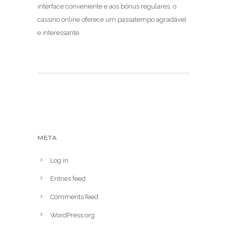
interface conveniente e aos bônus regulares, o
cassino online oferece um passatempo agradável
e interessante.
META
Log in
Entries feed
Comments feed
WordPress.org