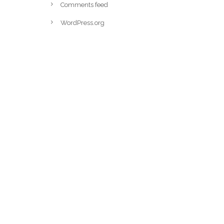
Comments feed
WordPress.org