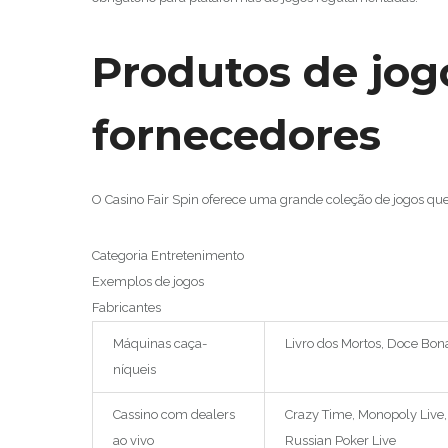
Produtos de jog
fornecedores
O Casino Fair Spin oferece uma grande coleção de jogos que 
Categoria Entretenimento
Exemplos de jogos
Fabricantes
Máquinas caça-
Livro dos Mortos, Doce Bon
níqueis
Cassino com dealers
Crazy Time, Monopoly Live, S
ao vivo
Russian Poker Live