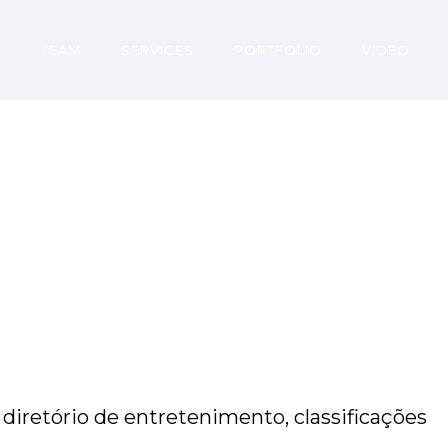
S
TEAM
SERVICES
PORTFOLIO
VIDEO
 diretório de entretenimento, classificações