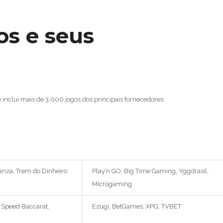
os e seus
inclui mais de 3.000 jogos dos principais fornecedores:
anza, Trem do Dinheiro
Play’n GO, Big Time Gaming, Yggdrasil,
Microgaming
peed ​​​​Baccarat,
Ezugi, BetGames, XPG, TVBET