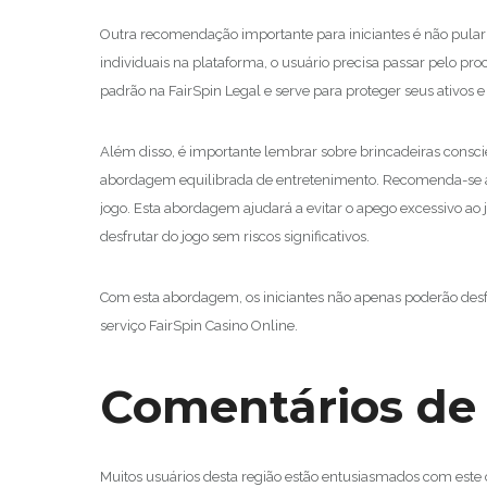
Outra recomendação importante para iniciantes é não pular a 
individuais na plataforma, o usuário precisa passar pelo pro
padrão na FairSpin Legal e serve para proteger seus ativos e
Além disso, é importante lembrar sobre brincadeiras consc
abordagem equilibrada de entretenimento. Recomenda-se a 
jogo. Esta abordagem ajudará a evitar o apego excessivo ao
desfrutar do jogo sem riscos significativos.
Com esta abordagem, os iniciantes não apenas poderão desfru
serviço FairSpin Casino Online.
Comentários de
Muitos usuários desta região estão entusiasmados com este 