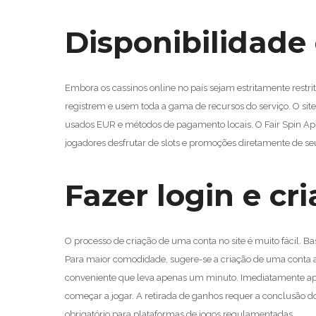
Disponibilidade
Embora os cassinos online no país sejam estritamente restrit
registrem e usem toda a gama de recursos do serviço. O site
usados ​​EUR e métodos de pagamento locais. O Fair Spin App
jogadores desfrutar de slots e promoções diretamente de s
Fazer login e cri
O processo de criação de uma conta no site é muito fácil. Ba
Para maior comodidade, sugere-se a criação de uma conta 
conveniente que leva apenas um minuto. Imediatamente apó
começar a jogar. A retirada de ganhos requer a conclusão
obrigatório para plataformas de jogos regulamentadas.