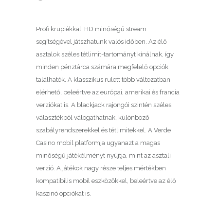
Profi krupiékkal, HD minőségű stream
segítségével játszhatunk valós időben. Az élő
asztalok széles tétlimit-tartományt kínálnak, így
minden pénztárca számára megfelelő opciók
találhatók. A klasszikus rulett több változatban
elérhető, beleértve az európai, amerikai és francia
verziókat is. A blackjack rajongói szintén széles
választékból válogathatnak, különböző
szabályrendszerekkel és tétlimitekkel. A Verde
Casino mobil platformja ugyanazt a magas
minőségű játékélményt nyújtja, mint az asztali
verzió. A játékok nagy része teljes mértékben
kompatibilis mobil eszközökkel, beleértve az élő
kaszinó opciókat is.