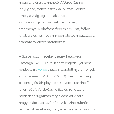
megbízhatónak tekinthető. A Verde Casino
lenyűgöző játékválasztékkal büszkélkedhet,
amely a világ legjobbnak tartott
szoftverszolgáltatóival való partnerség
eredménye. A platform több mint 2000 játékot
kínál, biztosítva, hogy minden játékos megtalálja a
számára tökéletes szórakozást.
A Szabályozott Tevékenységek Felügyeleti
Hatósága (SZTFH) által kiadott engedéllyel nem
rendelkezik,
verde
azaz az itt aratott nyeremények
adókötelesek (SZJA + SZOCHÓ). Megbízhatóság,
biztonság és fair play – ezek a Verde Kaszinó fő
jellemzői. A Verde Casino fizetési rendszere
modern és rugalmas megoldásokat kínál a
magyar játékosok számára. A kaszinó különös
hangsúlyt fektet arra, hogy a pénzügyi tranzakciók