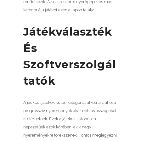
rendelkezik. Az összes forró nyerőgépet és más
kategóriájú játékot ezen a lapon találja.
Játékválaszték
És
Szoftverszolgál
tatók
A jackpot játékok külön kategóriát alkotnak, ahol a
progresszív nyeremények akár milliós összegeket
is elérhetnek. Ezek a játékok különösen
népszerűek azok körében, akik nagy
nyereményekre törekszenek. Fontos megjegyezni,