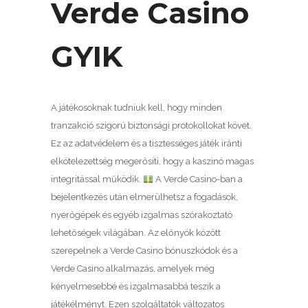
Verde Casino
GYIK
A játékosoknak tudniuk kell, hogy minden
tranzakció szigorú biztonsági protokollokat követ.
Ez az adatvédelem és a tisztességes játék iránti
elkötelezettség megerősíti, hogy a kaszinó magas
integritással működik.
A Verde Casino-ban a
bejelentkezés után elmerülhetsz a fogadások,
nyerőgépek és egyéb izgalmas szórakoztató
lehetőségek világában. Az előnyök között
szerepelnek a Verde Casino bónuszkódok és a
Verde Casino alkalmazás, amelyek még
kényelmesebbé és izgalmasabbá teszik a
játékélményt. Ezen szolgáltatók változatos