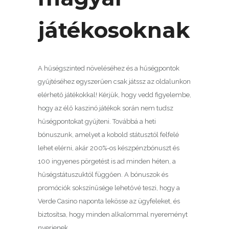
játékosoknak
A hűségszinted növeléséhez és a hűségpontok
gyűjtéséhez egyszerűen csak játssz az oldalunkon
elérhető játékokkal! Kérjük, hogy vedd figyelembe,
hogy az élő kaszinó játékok során nem tudsz
hűségpontokat gyűjteni. Továbbá a heti
bónuszunk, amelyet a kobold státusztól felfelé
lehet elérni, akár 200%-os készpénzbónuszt és
100 ingyenes pörgetést is ad minden héten, a
hűségstátuszuktól függően. A bónuszok és
promóciók sokszínűsége lehetővé teszi, hogy a
Verde Casino naponta lekösse az ügyfeleket, és
biztosítsa, hogy minden alkalommal nyereményt
nyerjenek.