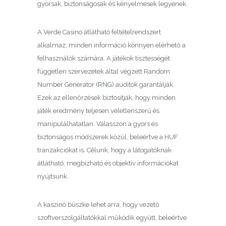
gyorsak, biztonságosak és kényelmesek legyenek.
A Verde Casino átlátható feltételrendszert
alkalmaz, minden információ könnyen elérhető a
felhasználók számára. A játékok tisztességét
független szervezetek által végzett Random
Number Generator (RNG) auditok garantálják.
Ezek az ellenőrzések biztosítják, hogy minden
játék eredmény teljesen véletlenszerű és
manipulálhatatlan. Válasszon a gyors és
biztonságos módszerek közül, beleértve a HUF
tranzakciókat is. Célunk, hogy a látogatóknak
átlátható, megbízható és objektív információkat
nyújtsunk.
A kaszinó büszke lehet arra, hogy vezető
szoftverszolgáltatókkal működik együtt, beleértve