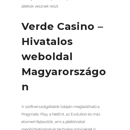
játékok vesznek részt.
Verde Casino –
Hivatalos
weboldal
Magyarországo
n
A szoftverszolgáltatók listáján megtalálható a
Pragmatic Play, a NetEnt, az Evolution és más
elismert fejlesztők, ami a játékkínálat
megbízhatóságát és technikai minőségét is