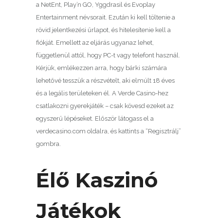
a NetEnt, Play’n GO, Yggdrasil és Evoplay
Entertainment névsorait. Ezután ki kell töltenie a
rövid jelentkezési űrlapot, és hitelesítenie kell a
fiókját. Emellett az eljárás ugyanaz lehet,
függetlenül attól, hogy PC-t vagy telefont használ.
Kérjük, emlékezzen arra, hogy bárki számára
lehetővé tesszük a részvételt, aki elmúlt 18 éves
és a legális területeken él. A Verde Casino-hez
csatlakozni gyerekjáték – csak kövesd ezeket az
egyszerű lépéseket. Először látogass el a
verdecasino.com oldalra, és kattints a “Regisztrálj”
gombra.
Élő Kaszinó
Játékok