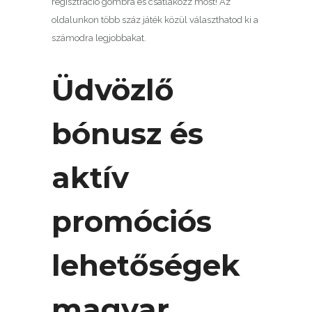
regisztráció gombra és csatlakozz most! Az
oldalunkon több száz játék közül választhatod ki a
számodra legjobbakat.
Üdvözlő
bónusz és
aktív
promóciós
lehetőségek
magyar