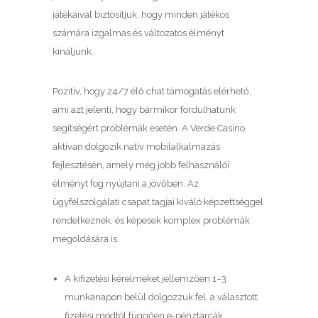
játékaival biztosítjuk, hogy minden játékos
számára izgalmas és változatos élményt
kínáljunk.
Pozitív, hogy 24/7 élő chat támogatás elérhető,
ami azt jelenti, hogy bármikor fordulhatunk
segítségért problémák esetén. A Verde Casino
aktívan dolgozik natív mobilalkalmazás
fejlesztésén, amely még jobb felhasználói
élményt fog nyújtani a jövőben. Az
ügyfélszolgálati csapat tagjai kiváló képzettséggel
rendelkeznek, és képesek komplex problémák
megoldására is.
A kifizetési kérelmeket jellemzően 1–3
munkanapon belül dolgozzuk fel, a választott
fizetési módtól függően e-pénztárcák