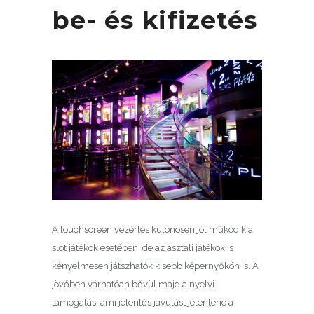
be- és kifizetés
A touchscreen vezérlés különösen jól működik a
slot játékok esetében, de az asztali játékok is
kényelmesen játszhatók kisebb képernyőkön is. A
jövőben várhatóan bővül majd a nyelvi
támogatás, ami jelentős javulást jelentene a