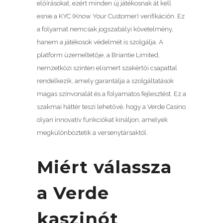
előírásokat, ezért minden új játékosnak át kell
esnie a KYC (Know Your Customer) verifikáción. Ez
a folyamat nemcsak jogszabályi követelmény,
hanem a játékosok védelmét is szolgálja. A
platform üzemeltetője, a Briantie Limited,
nemzetközi szinten elismert szakértői csapattal
rendelkezik, amely garantálja a szolgáltatások
magas színvonalát és a folyamatos fejlesztést. Ez a
szakmai háttér teszi lehetővé, hogy a Verde Casino
olyan innovatív funkciókat kínáljon, amelyek
megkülönböztetik a versenytársaktól.
Miért válassza
a Verde
kaszinót