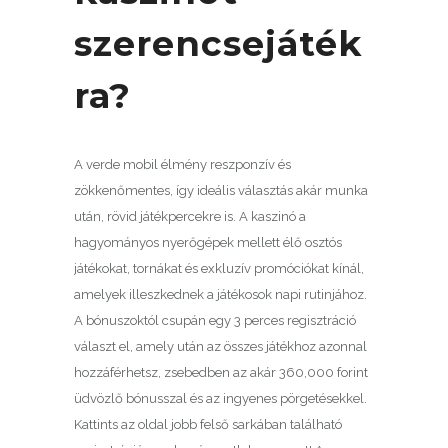
szerencsejáték
ra?
A verde mobil élmény reszponzív és
zökkenőmentes, így ideális választás akár munka
után, rövid játékpercekre is. A kaszinó a
hagyományos nyerőgépek mellett élő osztós
játékokat, tornákat és exkluzív promóciókat kínál,
amelyek illeszkednek a játékosok napi rutinjához.
A bónuszoktól csupán egy 3 perces regisztráció
választ el, amely után az összes játékhoz azonnal
hozzáférhetsz, zsebedben az akár 360,000 forint
üdvözlő bónusszal és az ingyenes pörgetésekkel.
Kattints az oldal jobb felső sarkában található