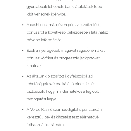
gyorsabbak lehetnek, banki átutalások több
időt vehetnek igénybe.
A cashback, másnéven pénzvisszafizetési
bónuszról a következő bekezdésben találhatsz
bővebb információt.
Ezek a nyerőgépek magával ragadó témákat,
bónusz köröket és progresszív jackpotokat
kínálnak.
Az általunk biztosított ügyfélszolgálati
lehetőségek széles skálát ölelnek fel, és
biztosítjuk, hogy minden játékos a legjobb
támogatást kapja.
A Verde Kaszió számos digitális pénztárcán
keresztüli be- és kifizetést tesz elérhetővé
felhasználói számára.