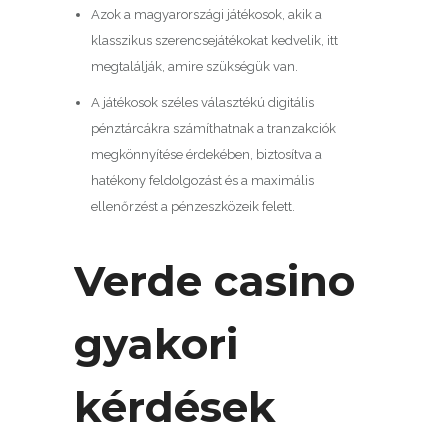
Azok a magyarországi játékosok, akik a
klasszikus szerencsejátékokat kedvelik, itt
megtalálják, amire szükségük van.
A játékosok széles választékú digitális
pénztárcákra számíthatnak a tranzakciók
megkönnyítése érdekében, biztosítva a
hatékony feldolgozást és a maximális
ellenőrzést a pénzeszközeik felett.
Verde casino
gyakori
kérdések