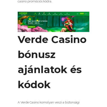
casino promóciós kódra.
Verde Casino
bónusz
ajánlatok és
kódok
A Verde Casino komolyan veszi a biztonsági