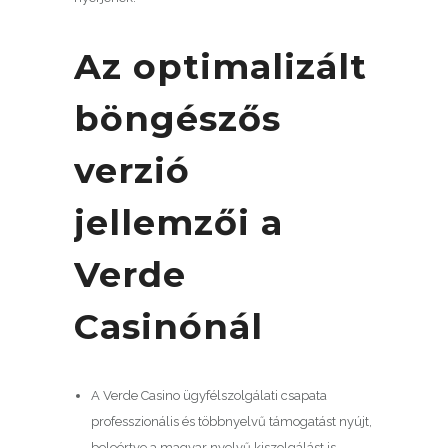
Az optimalizált
böngészős
verzió
jellemzői a
Verde
Casinónál
A Verde Casino ügyfélszolgálati csapata
professzionális és többnyelvű támogatást nyújt,
beleértve a magyar nyelvű kiszolgálást is.