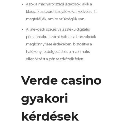
Azok a magyarországi játékosok, akik a
klasszikus szerencsejátékokat kedvelik, itt
megtalálják, amire szükségük van.
A játékosok széles választékú digitális
pénztárcákra számíthatnak a tranzakciók
megkönnyítése érdekében, biztosítva a
hatékony feldolgozást és a maximális
ellenőrzést a pénzeszközeik felett.
Verde casino
gyakori
kérdések