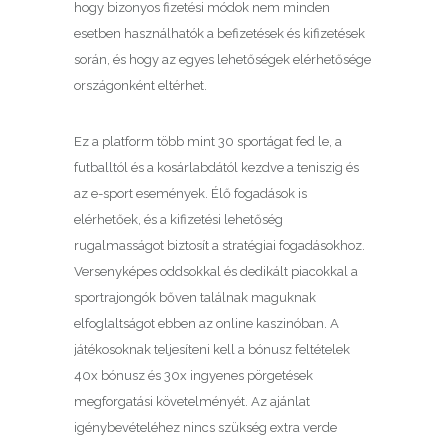
hogy bizonyos fizetési módok nem minden
esetben használhatók a befizetések és kifizetések
során, és hogy az egyes lehetőségek elérhetősége
országonként eltérhet.
Ez a platform több mint 30 sportágat fed le, a
futballtól és a kosárlabdától kezdve a teniszig és
az e-sport események. Élő fogadások is
elérhetőek, és a kifizetési lehetőség
rugalmasságot biztosít a stratégiai fogadásokhoz.
Versenyképes oddsokkal és dedikált piacokkal a
sportrajongók bőven találnak maguknak
elfoglaltságot ebben az online kaszinóban. A
játékosoknak teljesíteni kell a bónusz feltételek
40x bónusz és 30x ingyenes pörgetések
megforgatási követelményét. Az ajánlat
igénybevételéhez nincs szükség extra verde