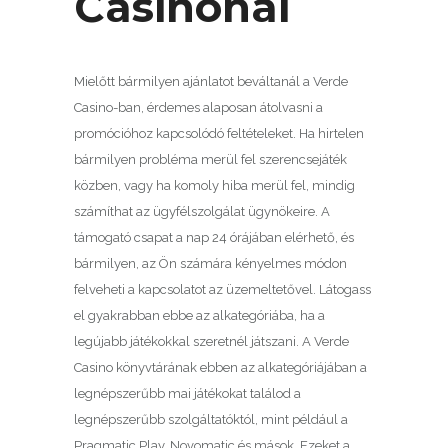
Casinónál
Mielőtt bármilyen ajánlatot beváltanál a Verde
Casino-ban, érdemes alaposan átolvasni a
promócióhoz kapcsolódó feltételeket. Ha hirtelen
bármilyen probléma merül fel szerencsejáték
közben, vagy ha komoly hiba merül fel, mindig
számíthat az ügyfélszolgálat ügynökeire. A
támogató csapat a nap 24 órájában elérhető, és
bármilyen, az Ön számára kényelmes módon
felveheti a kapcsolatot az üzemeltetővel. Látogass
el gyakrabban ebbe az alkategóriába, ha a
legújabb játékokkal szeretnél játszani. A Verde
Casino könyvtárának ebben az alkategóriájában a
legnépszerűbb mai játékokat találod a
legnépszerűbb szolgáltatóktól, mint például a
Pragmatic Play, Novomatic és mások. Ezeket a