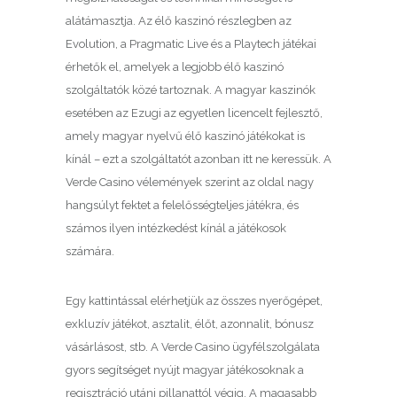
alátámasztja. Az élő kaszinó részlegben az
Evolution, a Pragmatic Live és a Playtech játékai
érhetők el, amelyek a legjobb élő kaszinó
szolgáltatók közé tartoznak. A magyar kaszinók
esetében az Ezugi az egyetlen licencelt fejlesztő,
amely magyar nyelvű élő kaszinó játékokat is
kínál – ezt a szolgáltatót azonban itt ne keressük. A
Verde Casino vélemények szerint az oldal nagy
hangsúlyt fektet a felelősségteljes játékra, és
számos ilyen intézkedést kínál a játékosok
számára.
Egy kattintással elérhetjük az összes nyerőgépet,
exkluzív játékot, asztalit, élőt, azonnalit, bónusz
vásárlásost, stb. A Verde Casino ügyfélszolgálata
gyors segítséget nyújt magyar játékosoknak a
regisztráció utáni pillanattól végig. A magasabb