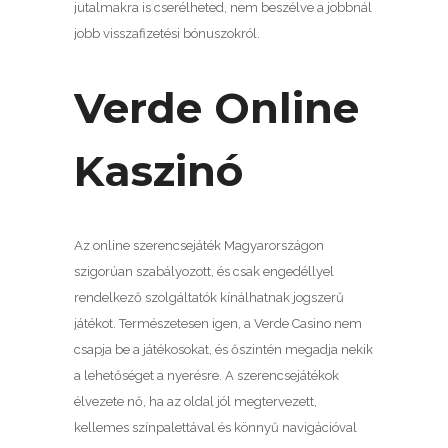
jutalmakra is cserélheted, nem beszélve a jobbnál
jobb visszafizetési bónuszokról.
Verde Online
Kaszinó
Az online szerencsejáték Magyarországon
szigorúan szabályozott, és csak engedéllyel
rendelkező szolgáltatók kínálhatnak jogszerű
játékot. Természetesen igen, a Verde Casino nem
csapja be a játékosokat, és őszintén megadja nekik
a lehetőséget a nyerésre. A szerencsejátékok
élvezete nő, ha az oldal jól megtervezett,
kellemes színpalettával és könnyű navigációval