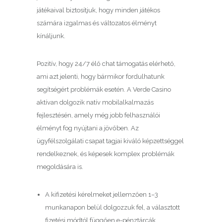
játékaival biztosítjuk, hogy minden játékos
számára izgalmas és változatos élményt
kínáljunk.
Pozitív, hogy 24/7 élő chat támogatás elérhető,
ami azt jelenti, hogy bármikor fordulhatunk
segítségért problémák esetén. A Verde Casino
aktívan dolgozik natív mobilalkalmazás
fejlesztésén, amely még jobb felhasználói
élményt fog nyújtani a jövőben. Az
ügyfélszolgálati csapat tagjai kiváló képzettséggel
rendelkeznek, és képesek komplex problémák
megoldására is.
A kifizetési kérelmeket jellemzően 1–3
munkanapon belül dolgozzuk fel, a választott
fizetési módtól függően e-pénztárcák