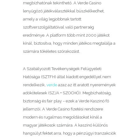
megbízhatónak tekinthető. A Verde Casino
lenyűgöző játékválasztékkal büszkélkedhet,
amely a világ legjobbnak tartott
szoftverszolgáltatóival való partnerség
eredménye. A platform több mint 2000 játékot
kínál, biztosítva, hogy minden játékos megtalálja a
számára tökéletes szórakozást.
A Szabályozott Tevékenységek Felügyeleti
Hatósága (SZTFH) által kiadott engedéllyel nem
rendelkezik,
verde
azaz az itt aratott nyeremények
adókötelesek (SZJA + SZOCHÓ). Megbízhatóság,
biztonság és fair play – ezek a Verde Kaszinó fő
jellemzői. A Verde Casino fizetési rendszere
modern és rugalmas megoldásokat kínál a
magyar játékosok számára. A kaszinó különös
hangsúlyt fektet arra, hogy a pénzügyi tranzakciók