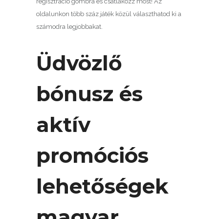
regisztráció gombra és csatlakozz most! Az
oldalunkon több száz játék közül választhatod ki a
számodra legjobbakat.
Üdvözlő
bónusz és
aktív
promóciós
lehetőségek
magyar