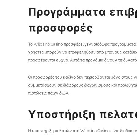
Προγράμματα επιβ
προσφορές
Το Wildsino Casino προσφέρει γενναιόδωρα προγράμματα 
χρήστες μπορούν να επωφεληθούν από μπόνους κατάθεση
προσφέρονται συχνά. Αυτά τα προνόμια δίνουν τη δυνατότ
Οι προσφορές του καζίνο δεν περιορίζονται μόνο στους ν
συμμετάσχουν σε διάφορους διαγωνισμούς και προωθητικέ
πιστώσεις παιχνιδιών.
Υποστήριξη πελατ
Η υποστήριξη πελατών στο Wildsino Casino είναι διαθέσιμ