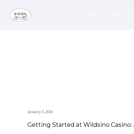
HOME
ABOUT U
January 5, 2026
Getting Started at Wildsino Casino: