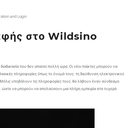
ration and Login
αφής στο Wildsino
 διαδικασία που δεν απαιτεί πολλή ώρα. Οι νέοι παίκτες μπορούν να
βασικές πληροφορίες όπως το όνομά τους, τη διεύθυνση ηλεκτρονικού
 Μόλις υποβάλουν τις πληροφορίες τους, θα λάβουν έναν σύνδεσμο
, ώστε να μπορούν να απολαύσουν μια πλήρη εμπειρία στα τυχερά