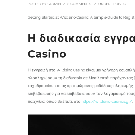
POSTED BY : ADMIN
/
0 COMMENTS
/
UNDER :
PUBLIC
Getting Started at Wildsino Casino: A Simple Guide to Regist
Η διαδικασία εγγρ
Casino
Η εγγραφή στο Wildsino Casino είναι μια γρήγορη και απλή
ολοκληρώσουν τη διαδικασία σε λίγα λεπτά, παρέχοντας 
ταχυδρομείου και τις προτιμώμενες μεθόδους πληρωμής.
επιβεβαίωσης για να επιβεβαιώσουν τον λογαριασμό τους
παιχνίδια, όπως βλέπετε στο
https://wildsino-casinos.gr/
.