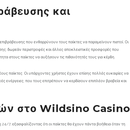
ράβευσης και
επιβράβευσης που ενθαρρύνουν τους παίκτες να παραμείνουν πιστοί. Οι
ς, δωρεάν περιστροφές και άλλες αποκλειστικές προσφορές που
ητα στους παίκτες να αυξήσουν τις πιθανότητές τους για κέρδη.
έους παίκτες. Οι υπάρχοντες χρήστες έχουν επίσης πολλές ευκαιρίες να
ς ενέργειες, που τους επιτρέπουν να κερδίσουν επιπλέον βραβεία και
ών στο Wildsino Casin
η 24/7, εξασφαλίζοντας ότι οι παίκτες θα έχουν πάντα βοήθεια όταν τη