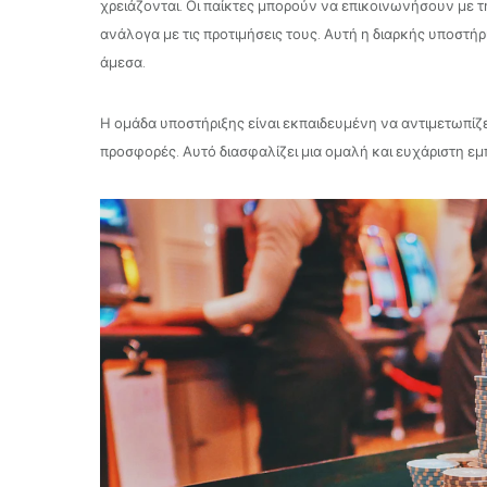
χρειάζονται. Οι παίκτες μπορούν να επικοινωνήσουν με 
ανάλογα με τις προτιμήσεις τους. Αυτή η διαρκής υποστή
άμεσα.
Η ομάδα υποστήριξης είναι εκπαιδευμένη να αντιμετωπίζει
προσφορές. Αυτό διασφαλίζει μια ομαλή και ευχάριστη εμπ