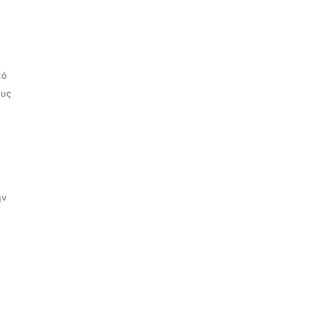
κό
ους
ην